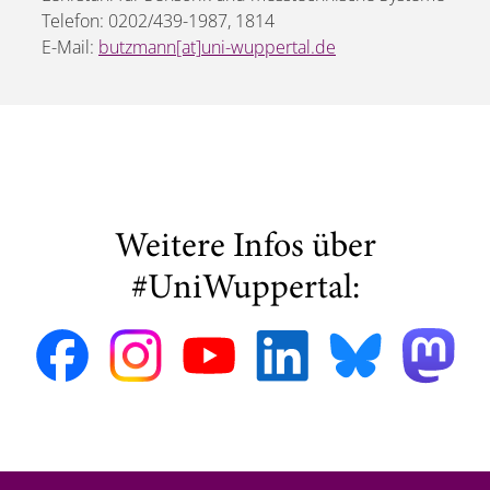
Telefon: 0202/439-1987, 1814
E-Mail:
butzmann[at]uni-wuppertal.de
Weitere Infos über
#UniWuppertal: