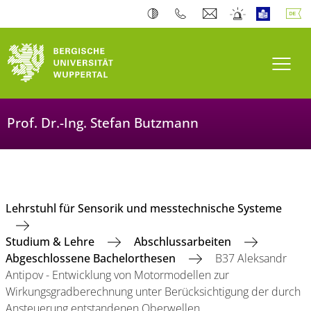
Navi
Prof. Dr.-Ing. Stefan Butzmann
Lehrstuhl für Sensorik und messtechnische Systeme
Studium & Lehre
Abschlussarbeiten
Abgeschlossene Bachelorthesen
B37 Aleksandr
Antipov - Entwicklung von Motormodellen zur
Wirkungsgradberechnung unter Berücksichtigung der durch
Ansteuerung entstandenen Oberwellen