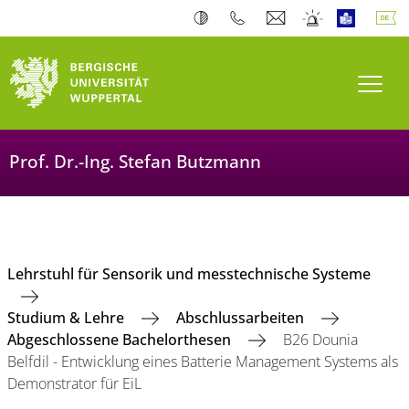
Navi
Prof. Dr.-Ing. Stefan Butzmann
Lehrstuhl für Sensorik und messtechnische Systeme
Studium & Lehre
Abschlussarbeiten
Abgeschlossene Bachelorthesen
B26 Dounia
Belfdil - Entwicklung eines Batterie Management Systems als
Demonstrator für EiL