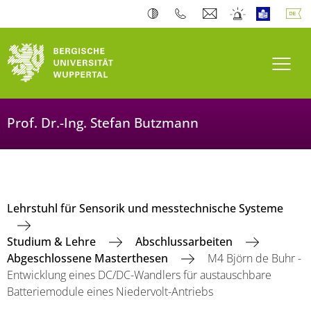
Navi
Prof. Dr.-Ing. Stefan Butzmann
Lehrstuhl für Sensorik und messtechnische Systeme
Studium & Lehre
Abschlussarbeiten
Abgeschlossene Masterthesen
M4 Björn de Buhr -
Entwicklung eines DC/DC-Wandlers für austauschbare
Batteriemodule eines Niedervolt-Antriebs